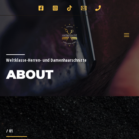
Skip
to
content
MAIN
MENU
Weltklasse-Herren- und Damenhaarschnitte
ABOUT
/ 01